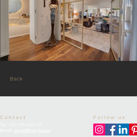
Back
C o n t a c t
F o l l o w u s
Tel: +351 919 409 101
Email:
geral@we-live.pt