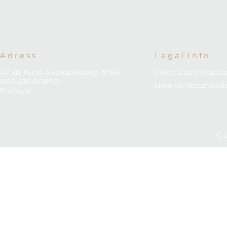
A d r e s s
L e g a l I n f o
Av. de Nuno Álvares Pereira, Nº86
Política de Privacid
4150-536 PORTO,
Livro de Reclamaçõ
Portugal
© 