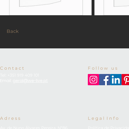
Back
C o n t a c t
F o l l o w u s
Tel: +351 919 409 101
Email:
geral@we-live.pt
A d r e s s
L e g a l I n f o
Av. de Nuno Álvares Pereira, Nº86
Política de Privacid