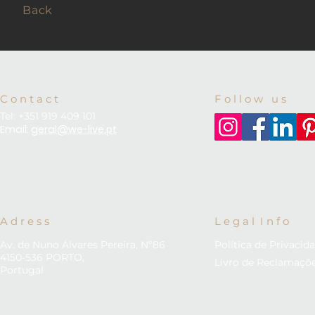
Back
C o n t a c t
F o l l o w u s
Tel: +351 919 409 101
Email:
geral@we-live.pt
A d r e s s
L e g a l I n f o
Av. de Nuno Álvares Pereira, Nº86
Política de Privacid
4150-536 PORTO,
Livro de Reclamaçõ
Portugal