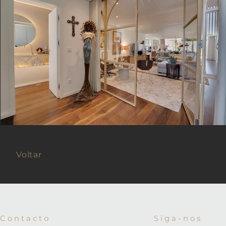
Voltar
C o n t a c t o
S i g a - n o s