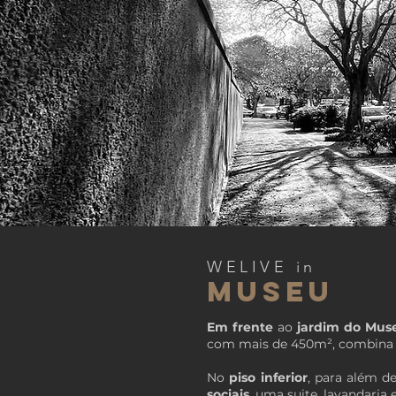
WELIVE in
MUSEU
Em
frente
ao
jardim do Muse
com mais de 450m², combin
No
piso inferior
, para além 
sociais
, uma suite, lavandari