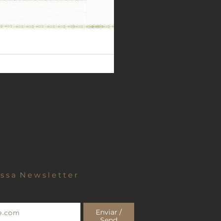
S u b s c r e v a  à  n o s s a  N e w s l e t t e r  
Enviar /
Send