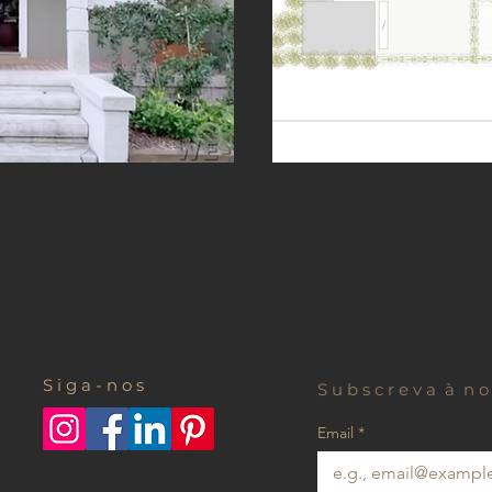
S i g a - n o s
Email
*