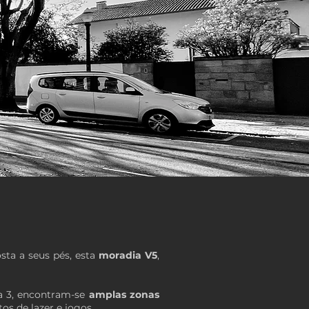
ta a seus pés, esta
moradia V5
,
a 3, encontram-se
amplas zonas
s de lazer e jogos.