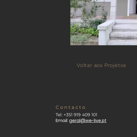
Voltar aos Projetos
C o n t a c t o
Tel: +351 919 409 101
Email:
geral@we-live.pt