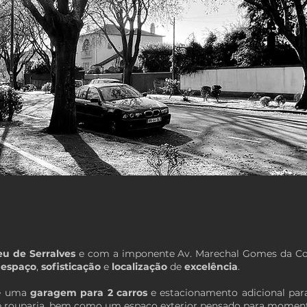
u de Serralves
e com a imponente Av. Marechal Gomes da Cos
a
espaço
,
sofisticação
e
localização
de
excelência
.
de uma
garagem para 2 carros
e estacionamento adicional par
a e rouparia, bem como um espaço exterior pensado para momento