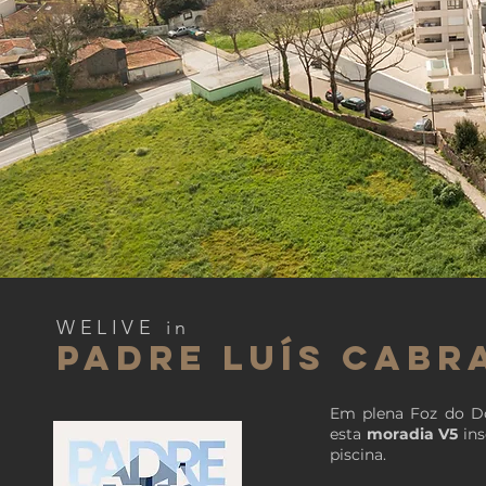
WELIVE in
PADRE LUÍS CABR
Em plena Foz do Do
esta
moradia V5
ins
piscina.