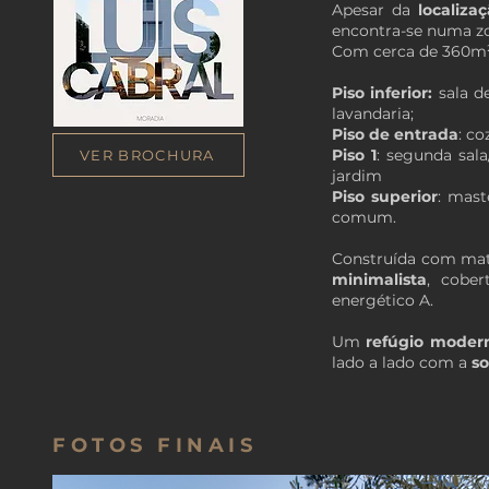
Apesar da
localiza
encontra-se numa zon
Com cerca de 360m² 
Piso inferior:
sala d
lavandaria;
Piso de entrada
: c
Piso 1
: segunda sal
VER BROCHURA
jardim
Piso superior
: mast
comum.
Construída com mat
minimalista
, cober
energético A.
Um
refúgio moder
lado a lado com a
so
FOTOS FINAIS