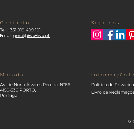
C o n t a c t o
S i g a - n o s
Tel: +351 919 409 101
Email:
geral@we-live.pt
M o r a d a
I n f o r ma ç ã o L 
Av. de Nuno Álvares Pereira, Nº86
Política de Privacid
4150-536 PORTO,
Livro de Reclamaçõ
Portugal
© 