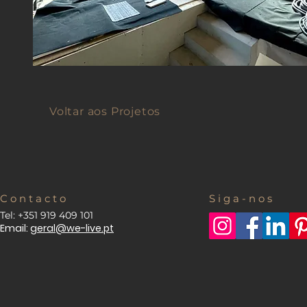
Voltar aos Projetos
C o n t a c t o
S i g a - n o s
Tel: +351 919 409 101
Email:
geral@we-live.pt