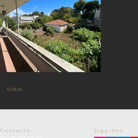
Voltar
C o n t a c t o
S i g a - n o s