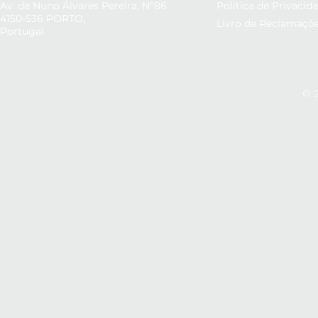
Av. de Nuno Álvares Pereira, Nº86
Política de Privacid
4150-536 PORTO,
Livro de Reclamaçõ
Portugal
© 