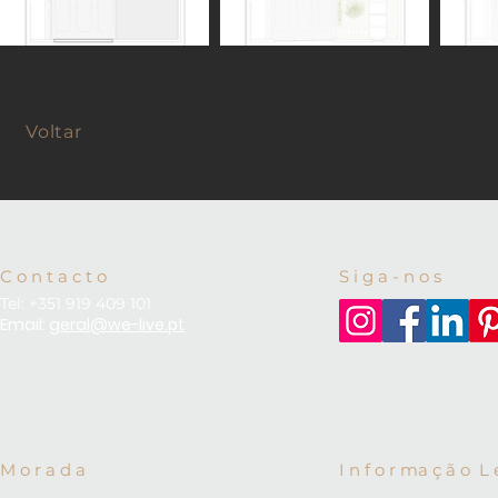
Voltar
C o n t a c t o
S i g a - n o s
Tel: +351 919 409 101
Email:
geral@we-live.pt
M o r a d a
I n f o r ma ç ã o L 