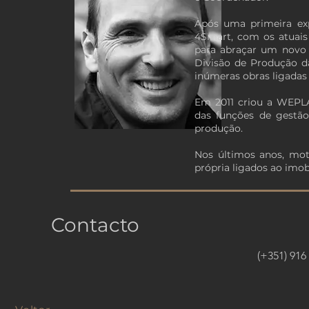
Após uma primeira ex
4Smart, com os atuais 
para abraçar um novo 
Divisão de Produção d
inúmeras obras ligadas 
Em 2011 criou a WEPLA
das funções de gestã
produção.
Nos últimos anos, mot
própria ligados ao imob
​Contacto
(+351) 916