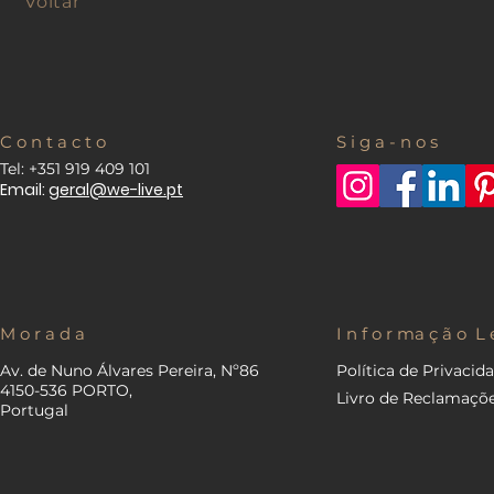
Voltar
C o n t a c t o
S i g a - n o s
Tel: +351 919 409 101
Email:
geral@we-live.pt
M o r a d a
I n f o r ma ç ã o L 
Av. de Nuno Álvares Pereira, Nº86
Política de Privacid
4150-536 PORTO,
Livro de Reclamaçõ
Portugal