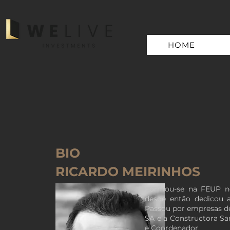
HOME
BIO
RICARDO MEIRINHOS
Formou-se na FEUP no
desde então dedicou a 
Passou por empresas de
SA e a Constructora S
e Coordenador.